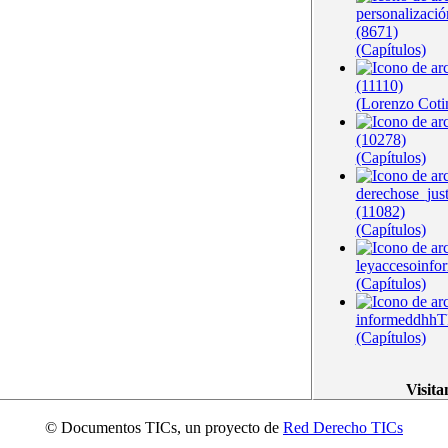
personalizació
(8671)
(Capítulos)
(11110)
(Lorenzo Coti
(10278)
(Capítulos)
derechose_jus
(11082)
(Capítulos)
leyaccesoinfo
(Capítulos)
informeddhhT
(Capítulos)
Visita
© Documentos TICs, un proyecto de
Red Derecho TICs