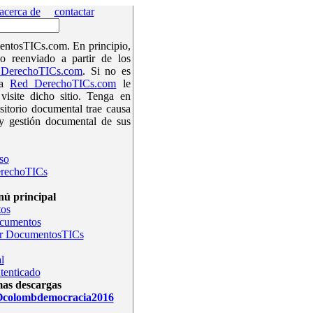
acerca de
contactar
ntosTICs.com. En principio,
o reenviado a partir de los
DerechoTICs.com
. Si no es
la
Red DerechoTICs.com
le
isite dicho sitio. Tenga en
sitorio documental trae causa
y gestión documental de sus
so
rechoTICs
ú principal
os
ocumentos
r DocumentosTICs
l
tenticado
mas descargas
olombdemocracia2016