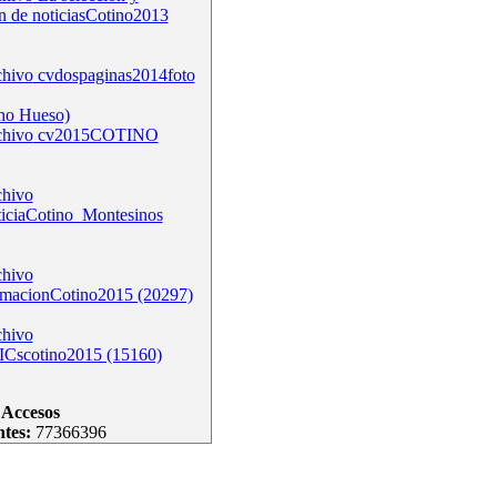
n de noticiasCotino2013
cvdospaginas2014foto
no Hueso)
cv2015COTINO
ticiaCotino_Montesinos
rmacionCotino2015 (20297)
ICscotino2015 (15160)
Accesos
ntes:
77366396