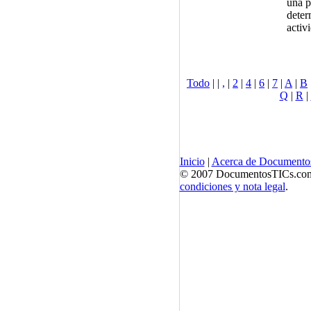
una p
deter
activ
Todo
|
|
,
|
2
|
4
|
6
|
7
|
A
|
B
Q
|
R
|
Inicio
|
Acerca de Documento
© 2007 DocumentosTICs.com, 
condiciones y nota legal
.