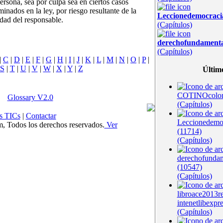
ersona, sea por culpa sea en ciertos casos
minados en la ley, por riesgo resultante de la
Leccionedemocrac
idad del responsable.
(Capítulos)
derechofundament
(Capítulos)
|
C
|
D
|
E
|
F
|
G
|
H
|
I
|
J
|
K
|
L
|
M
|
N
|
O
|
P
|
S
|
T
|
U
|
V
|
W
|
X
|
Y
|
Z
Últim
COTINOcolom
Glossary V2.0
(Capítulos)
s TICs
|
Contactar
Leccionedem
Todos los derechos reservados.
Ver
(11714)
(Capítulos)
derechofunda
(10547)
(Capítulos)
libroace2013r
intenetlibexpr
(Capítulos)