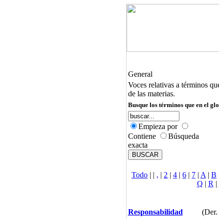
General
Voces relativas a términos qu
de las materias.
Busque los términos que en el glo
Empieza por
Contiene
Búsqueda
exacta
Todo
|
|
,
|
2
|
4
|
6
|
7
|
A
|
B
Q
|
R
|
Responsabilidad
(Der.