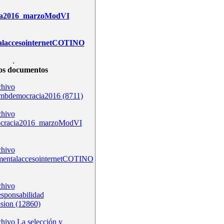
ia2016_marzoModVI
alaccesointernetCOTINO
.
os documentos
bdemocracia2016 (8711)
ocracia2016_marzoModVI
mentalaccesointernetCOTINO
esponsabilidad
esion (12860)
La selección y