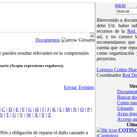
inicio
Bienvenido a docume
debe Ud. haber sid
recursos de la
Red 
así, y no conoce 
Documentos
Glosario
recomendamos que v
cuenta que este repo
e pueden resultar relevantes en la comprensión
como organización 
proyectos.
sario (Acepta expresiones regulares).
Lorenzo Cotino Hue
Coordinador
Red De
Men
Enviar Termino
Document
Buscar d
Como usa
Glosario
|
C
|
D
|
E
|
F
|
G
|
H
|
I
|
J
|
K
|
L
|
M
|
N
|
O
|
P
|
Aviso lega
S
|
T
|
U
|
V
|
W
|
X
|
Y
|
Z
Acceso au
Últi
COTINOc
 Priv.) obligación de reparar el daño causado a
(Capítulos)