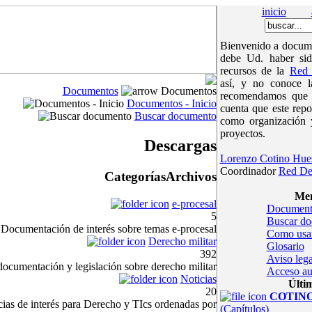
inicio
Bienvenido a docume
debe Ud. haber sid
recursos de la
Red 
así, y no conoce 
Documentos
Documentos
recomendamos que v
Documentos - Inicio
cuenta que este repo
Buscar documento
como organización 
proyectos.
Descargas
Lorenzo Cotino Hue
Coordinador
Red De
Categorías
Archivos
Men
e-procesal
Document
5
Buscar d
Documentación de interés sobre temas e-procesal
Como usa
Derecho militar
Glosario
392
Aviso lega
ocumentación y legislación sobre derecho militar
Acceso au
Noticias
Últi
20
COTINOc
cias de interés para Derecho y TIcs ordenadas por
(Capítulos)