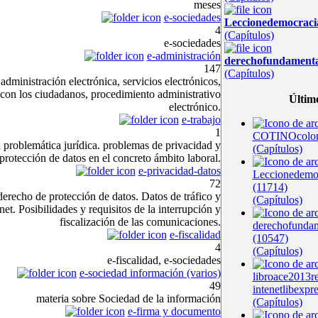
meses
e-sociedades
Leccionedemocrac
4
(Capítulos)
e-sociedades
e-administración
derechofundament
147
(Capítulos)
administración electrónica, servicios electrónicos,
 con los ciudadanos, procedimiento administrativo
Últim
electrónico.
e-trabajo
1
COTINOcolom
u problemática jurídica. problemas de privacidad y
(Capítulos)
protección de datos en el concreto ámbito laboral.
e-privacidad-datos
Leccionedem
72
(11714)
derecho de protección de datos. Datos de tráfico y
(Capítulos)
et. Posibilidades y requisitos de la interrupción y
fiscalización de las comunicaciones.
derechofunda
e-fiscalidad
(10547)
4
(Capítulos)
e-fiscalidad, e-sociedades
e-sociedad información (varios)
libroace2013r
49
intenetlibexpr
materia sobre Sociedad de la información
(Capítulos)
e-firma y documento