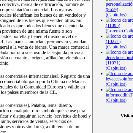
personalizació
 colectiva, marca de certificación, nombre de
(8659)
 o presentación comercial. Las marcas
(Capítulos)
ciales identifican los bienes de un vendedor y
istinguen de los bienes que venden otros. Su
(11095)
ficado es que todos los bienes que ostenten la
(Lorenzo Coti
 provienen de una misma fuente o son
olados por ella y tienen el mismo nivel de
(10271)
ad. Las marcas anuncian, promueven y ayudan
(Capítulos)
neral a la venta de bienes. Una marca comercial
olada por otra si el uso de la segunda provoca
derechose_jus
sión en cuanto a origen, afiliación, vínculos o
(11071)
cinio.
(Capítulos)
as comerciales-internacionales]. Registro de una
leyaccesoinfo
 comercial otorgado por la Oficina de Marcas
(Capítulos)
ciales de la Comunidad Europea y válido en
 los países miembros de la CE.
informeddhhT
(Capítulos)
as comerciales]. Palabra, lema, diseño,
ración o cualquier otro símbolo que se use para
Visita
ficar y distinguir un servicio (servicios de hotel y
urante, servicios de ventas, servicios de
siones y otros similares), a diferencia de un
cto.