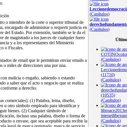
o.
Leccionedemocrac
(Capítulos)
ición
tro o miembro de la corte o superior tribunal de
derechofundament
cia, encargado de administrar o requerir justicia en
(Capítulos)
e del Estado. Por extensión, también se le da el
e de magistrado a los jueces de cualquier fuero
Últim
tancia y a los representantes del Ministerio
co o Fiscales.
COTINOcolom
(Capítulos)
istados de email que le permitiran enviar emails a
os o miles de direcciones una por una.
Leccionedem
(11710)
 con malicia o engaño, sabiendo o estando
(Capítulos)
ado a saber que el acto o negocio que se realiza
 conforme a derecho.
derechofunda
(10535)
(Capítulos)
as comerciales]. (1) Palabra, lema, diseño,
n u otro símbolo empleado para identificar y
libroace2013r
nguir bienes. (2) Cualquier símbolo de
intenetlibexpr
ificación, incluso una palabra, diseño o forma de
(Capítulos)
oducto o envase, que sea aceptable para recibir la
oría legal de marca registrada, marca de servicio,