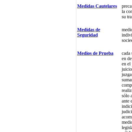
Medidas Cautelares
preca
la co
su tr
Medidas de
medio
Seguridad
indiv
socie
Medios de Prueba
cada 
en de
en el
juici
juzga
sumar
compr
reali
sólo 
ante 
indic
judic
acomp
medio
legis