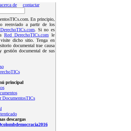
acerca de
contactar
ntosTICs.com. En principio,
o reenviado a partir de los
DerechoTICs.com
. Si no es
la
Red DerechoTICs.com
le
isite dicho sitio. Tenga en
sitorio documental trae causa
y gestión documental de sus
so
rechoTICs
ú principal
os
ocumentos
r DocumentosTICs
l
tenticado
mas descargas
olombdemocracia2016