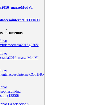
ia2016_marzoModVI
alaccesointernetCOTINO
.
os documentos
bdemocracia2016 (8705)
ocracia2016_marzoModVI
mentalaccesointernetCOTINO
esponsabilidad
esion (12856)
La selección y