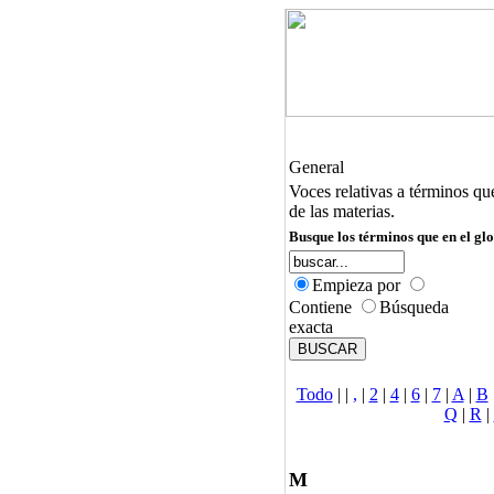
General
Voces relativas a términos qu
de las materias.
Busque los términos que en el glo
Empieza por
Contiene
Búsqueda
exacta
Todo
|
|
,
|
2
|
4
|
6
|
7
|
A
|
B
Q
|
R
|
M