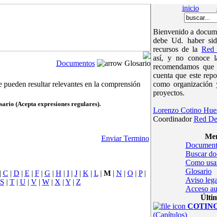
inicio
Bienvenido a docume
debe Ud. haber sid
recursos de la
Red 
así, y no conoce 
Documentos
Glosario
recomendamos que v
cuenta que este repo
e pueden resultar relevantes en la comprensión
como organización 
proyectos.
sario (Acepta expresiones regulares).
Lorenzo Cotino Hue
Coordinador
Red De
Men
Enviar Termino
Document
Buscar d
Como usa
Glosario
|
C
|
D
|
E
|
F
|
G
|
H
|
I
|
J
|
K
|
L
|
M
|
N
|
O
|
P
|
Aviso lega
S
|
T
|
U
|
V
|
W
|
X
|
Y
|
Z
Acceso au
Últi
COTINOc
(Capítulos)