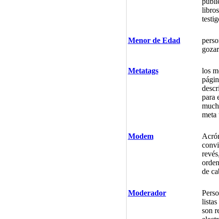
públi
libro
testi
Menor de Edad
perso
gozar
Metatags
los m
págin
descr
para 
mucho
meta 
Modem
Acrón
convi
revés
orden
de ca
Moderador
Perso
lista
son r