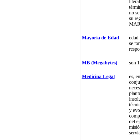
liter
térmi
no se
su re
MAR
Mayoría de Edad
edad 
se to
respo
MB (Megabytes)
son 1
Medicina Legal
es, en
conju
neces
plant
insol
técni
y evo
compr
del ej
misió
servi