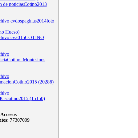
n de noticiasCotino2013
cvdospaginas2014foto
no Hueso)
cv2015COTINO
ticiaCotino_Montesinos
rmacionCotino2015 (20286)
ICscotino2015 (15150)
Accesos
ntes:
77307009