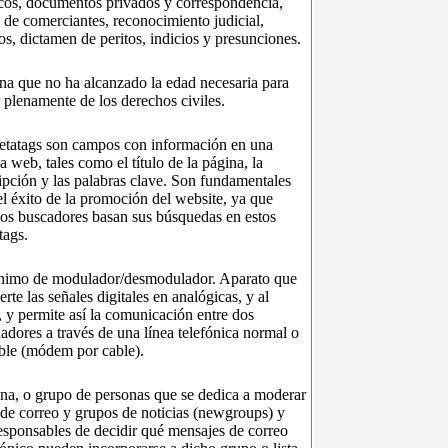
cos, documentos privados y correspondencia,
s de comerciantes, reconocimiento judicial,
gos, dictamen de peritos, indicios y presunciones.
na que no ha alcanzado la edad necesaria para
 plenamente de los derechos civiles.
etatags son campos con información en una
a web, tales como el título de la página, la
ipción y las palabras clave. Son fundamentales
el éxito de la promoción del website, ya que
s buscadores basan sus búsquedas en estos
tags.
imo de modulador/desmodulador. Aparato que
erte las señales digitales en analógicas, y al
, y permite así la comunicación entre dos
adores a través de una línea telefónica normal o
ble (módem por cable).
na, o grupo de personas que se dedica a moderar
s de correo y grupos de noticias (newgroups) y
esponsables de decidir qué mensajes de correo