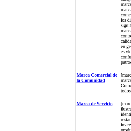
marca
marca
comer
los d
signi
marca
contr
calid
en ge
es vi
confu
patro
Marca Comercial de
[marc
la Comunidad
marca
Comer
todos
Marca de Servicio
[marc
ilust
identi
resta
inver
produ