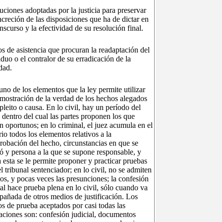
uciones adoptadas por la justicia para preservar
ncreción de las disposiciones que ha de dictar en
anscurso y la efectividad de su resolución final.
s de asistencia que procuran la readaptación del
iduo o el contralor de su erradicación de la
dad.
uno de los elementos que la ley permite utilizar
mostración de la verdad de los hechos alegados
 pleito o causa. En lo civil, hay un período del
o dentro del cual las partes proponen los que
n oportunos; en lo criminal, el juez acumula en el
io todos los elementos relativos a la
obación del hecho, circunstancias en que se
zó y persona a la que se supone responsable, y
a esta se le permite proponer y practicar pruebas
el tribunal sentenciador; en lo civil, no se admiten
ios, y pocas veces las presunciones; la confesión
ial hace prueba plena en lo civil, sólo cuando va
añada de otros medios de justificación. Los
s de prueba aceptados por casi todas las
laciones son: confesión judicial, documentos