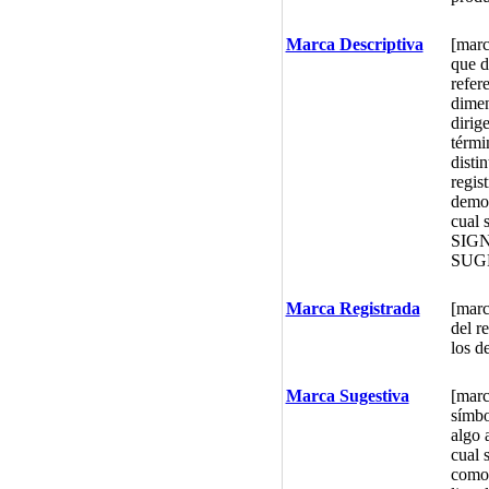
Marca Descriptiva
[marc
que d
refer
dimen
dirig
térmi
disti
regis
demos
cual 
SIG
SUG
Marca Registrada
[marc
del r
los d
Marca Sugestiva
[marc
símbo
algo 
cual 
como 