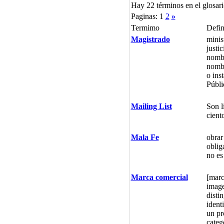
Hay 22 términos en el glosari
Paginas: 1
2
»
Termimo
Defin
Magistrado
minis
justi
nombr
nombr
o ins
Públi
Mailing List
Son l
cient
Mala Fe
obrar
oblig
no es
Marca comercial
[marc
image
disti
ident
un pr
categ