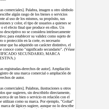
as comerciales]. Palabra, imagen u otro símbolo
escribe algún rasgo de los bienes o servicios
ente al uso de los mismos, su propósito, sus
siones y color, el tipo de usuarios a quienes se
e o el efecto final que produce en ellos. Un
no descriptivo no se considera intrínsecamente
ntivo; para establecer su validez como sujeto de
tro o protección en la corte, es necesario
trar que ha adquirido un carácter distintivo, el
se conoce como "significado secundario". (Véase
NIFICADO SECUNDARIO, MARCA
ESTIVA.)
as registradas-derechos de autor]. Ampliación
egistro de una marca comercial o ampliación de
erechos de autor.
as comerciales]. Palabras, ilustraciones u otros
los que sugieren, sin describirlo directamente,
acerca de un bien o servicio en relación con el
se utilizan como su marca. Por ejemplo, "Goliat"
marca de lápices sugiere, aunque no lo describe