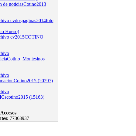
n de noticiasCotino2013
cvdospaginas2014foto
no Hueso)
cv2015COTINO
ticiaCotino_Montesinos
rmacionCotino2015 (20297)
ICscotino2015 (15163)
Accesos
ntes:
77368937