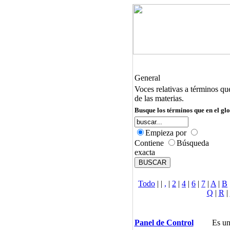
General
Voces relativas a términos qu
de las materias.
Busque los términos que en el glo
Empieza por
Contiene
Búsqueda
exacta
Todo
|
|
,
|
2
|
4
|
6
|
7
|
A
|
B
Q
|
R
|
Panel de Control
Es un