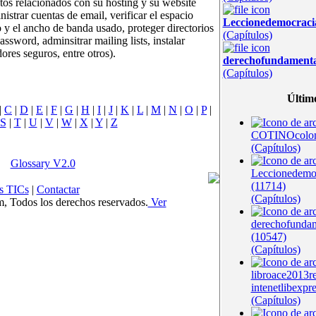
tos relacionados con su hosting y su website
nistrar cuentas de email, verificar el espacio
Leccionedemocrac
 y el ancho de banda usado, proteger directorios
(Capítulos)
assword, adminsitrar mailing lists, instalar
dores seguros, entre otros).
derechofundament
(Capítulos)
Últim
|
C
|
D
|
E
|
F
|
G
|
H
|
I
|
J
|
K
|
L
|
M
|
N
|
O
|
P
|
S
|
T
|
U
|
V
|
W
|
X
|
Y
|
Z
COTINOcolom
(Capítulos)
Glossary V2.0
Leccionedem
(11714)
s TICs
|
Contactar
(Capítulos)
Todos los derechos reservados.
Ver
derechofunda
(10547)
(Capítulos)
libroace2013r
intenetlibexpr
(Capítulos)