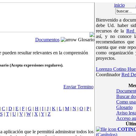
inicio
Bienvenido a docume
debe Ud. haber sid
recursos de la
Red 
así, y no conoce 
Documentos
Glosario
recomendamos que v
cuenta que este repo
e pueden resultar relevantes en la comprensión
como organización 
proyectos.
sario (Acepta expresiones regulares).
Lorenzo Cotino Hue
Coordinador
Red De
Men
Enviar Termino
Document
Buscar d
Como usa
Glosario
|
C
|
D
|
E
|
F
|
G
|
H
|
I
|
J
|
K
|
L
|
M
|
N
|
O
|
P
|
Aviso lega
S
|
T
|
U
|
V
|
W
|
X
|
Y
|
Z
Acceso au
Últi
COTINOc
a aplicación que le permitirá adminstrar todos los
(Capítulos)