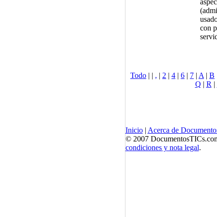
aspec
(admi
usado
con p
servi
Todo
|
|
,
|
2
|
4
|
6
|
7
|
A
|
B
Q
|
R
|
Inicio
|
Acerca de Documento
© 2007 DocumentosTICs.com, 
condiciones y nota legal
.