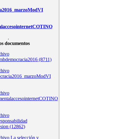
ia2016_marzoModVI
alaccesointernetCOTINO
.
os documentos
bdemocracia2016 (8711)
ocracia2016_marzoModVI
mentalaccesointernetCOTINO
esponsabilidad
esion (12862)
La selección y