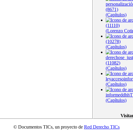
personalizació
(8671)
(Capítulos)
(11110)
(Lorenzo Coti
(10278)
(Capítulos)
derechose_jus
(11082)
(Capítulos)
leyaccesoinfo
(Capítulos)
informeddhhT
(Capítulos)
Visita
© Documentos TICs, un proyecto de
Red Derecho TICs