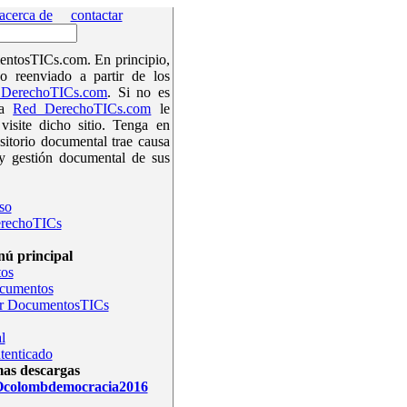
acerca de
contactar
ntosTICs.com. En principio,
o reenviado a partir de los
DerechoTICs.com
. Si no es
la
Red DerechoTICs.com
le
isite dicho sitio. Tenga en
sitorio documental trae causa
y gestión documental de sus
so
rechoTICs
ú principal
os
ocumentos
r DocumentosTICs
l
tenticado
mas descargas
olombdemocracia2016