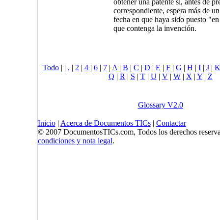
obtener una patente si, antes de pre
correspondiente, espera más de un 
fecha en que haya sido puesto "en
que contenga la invención.
Todo
|
|
,
|
2
|
4
|
6
|
7
|
A
|
B
|
C
|
D
|
E
|
F
|
G
|
H
|
I
|
J
|
Q
|
R
|
S
|
T
|
U
|
V
|
W
|
X
|
Y
|
Z
Glossary V2.0
Inicio
|
Acerca de Documentos TICs
|
Contactar
© 2007 DocumentosTICs.com, Todos los derechos reserva
condiciones y nota legal
.