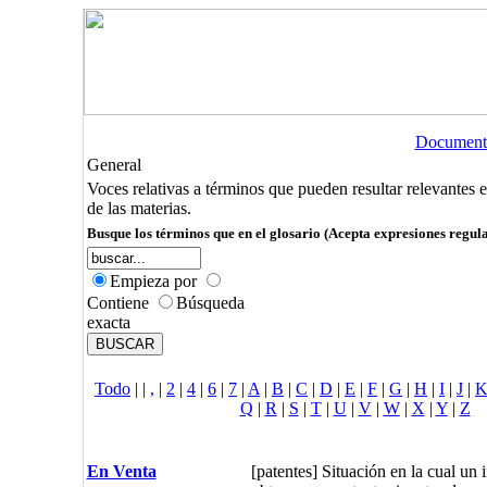
Document
General
Voces relativas a términos que pueden resultar relevantes 
de las materias.
Busque los términos que en el glosario (Acepta expresiones regula
Empieza por
Contiene
Búsqueda
exacta
Todo
|
|
,
|
2
|
4
|
6
|
7
|
A
|
B
|
C
|
D
|
E
|
F
|
G
|
H
|
I
|
J
|
Q
|
R
|
S
|
T
|
U
|
V
|
W
|
X
|
Y
|
Z
En Venta
[patentes] Situación en la cual un