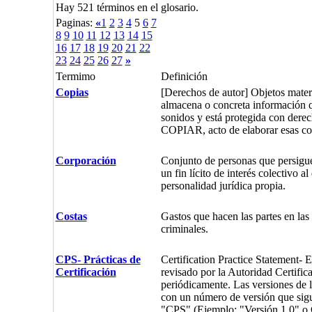
Hay 521 términos en el glosario.
Paginas:
«
1
2
3
4
5
6
7
8
9
10
11
12
13
14
15
16
17
18
19
20
21
22
23
24
25
26
27
»
Termimo
Definición
Copias
[Derechos de autor] Objetos materi
almacena o concreta información q
sonidos y está protegida con derec
COPIAR, acto de elaborar esas co
Corporación
Conjunto de personas que persigue
un fin lícito de interés colectivo a
personalidad jurídica propia.
Costas
Gastos que hacen las partes en las 
criminales.
CPS- Prácticas de
Certification Practice Statement- 
Certificación
revisado por la Autoridad Certific
periódicamente. Las versiones de 
con un número de versión que sigu
"CPS" (Ejemplo: "Versión 1.0" o 