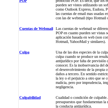
POP
protocolo POP. Es decir, que los e
pueden ser vistos utilizando un so
como Outlook Express, Eudora, Pe
las cuentas de email mas usadas en
con las de webmail (tipo Hotmail 
Cuentas de Webmail
Las cuentas de webmail se diferen
POP en cuanto pueden ser vistas 
aplicación basada en web (son com
Hotmail, YahooMail y similares).
Culpa
Una de las dos especies de la culpa
culpa cuando se produce un result
antijurídico por falta de previsión 
conocer. Es la inobservancia del 
el desenvolvimiento de la propia c
daños a tercero. En sentido estricto
la ley o el perjuicio a otro que se 
malicia, pero por imprudencia, imp
negligencia.
Culpabilidad
Cualidad o condición de culpable
presupuestos que fundamentan la 
la conducta antijurídica.