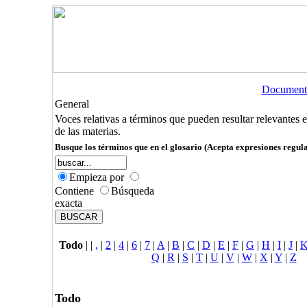
Document
General
Voces relativas a términos que pueden resultar relevantes 
de las materias.
Busque los términos que en el glosario (Acepta expresiones regula
Empieza por
Contiene
Búsqueda
exacta
Todo
|
|
,
|
2
|
4
|
6
|
7
|
A
|
B
|
C
|
D
|
E
|
F
|
G
|
H
|
I
|
J
|
Q
|
R
|
S
|
T
|
U
|
V
|
W
|
X
|
Y
|
Z
Todo