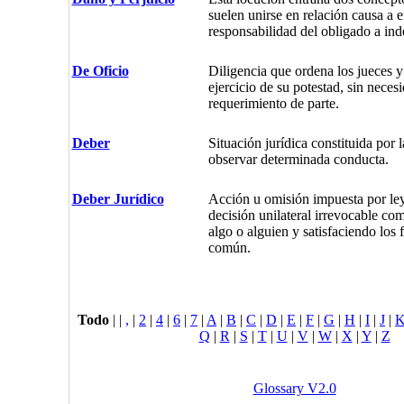
suelen unirse en relación causa a ef
responsabilidad del obligado a ind
De Oficio
Diligencia que ordena los jueces y
ejercicio de su potestad, sin neces
requerimiento de parte.
Deber
Situación jurídica constituida por 
observar determinada conducta.
Deber Jurídico
Acción u omisión impuesta por le
decisión unilateral irrevocable co
algo o alguien y satisfaciendo los f
común.
Todo
|
|
,
|
2
|
4
|
6
|
7
|
A
|
B
|
C
|
D
|
E
|
F
|
G
|
H
|
I
|
J
|
Q
|
R
|
S
|
T
|
U
|
V
|
W
|
X
|
Y
|
Z
Glossary V2.0