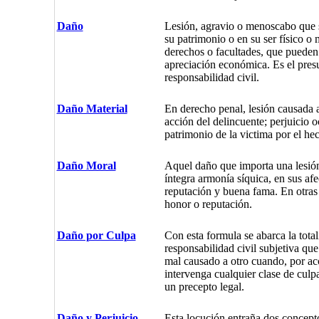
Daño
Lesión, agravio o menoscabo que s
su patrimonio o en su ser físico o 
derechos o facultades, que pueden 
apreciación económica. Es el presu
responsabilidad civil.
Daño Material
En derecho penal, lesión causada a
acción del delincuente; perjuicio 
patrimonio de la victima por el he
Daño Moral
Aquel daño que importa una lesión
íntegra armonía síquica, en sus afe
reputación y buena fama. En otras 
honor o reputación.
Daño por Culpa
Con esta formula se abarca la total
responsabilidad civil subjetiva que
mal causado a otro cuando, por ac
intervenga cualquier clase de culp
un precepto legal.
Daño y Perjuicio
Esta locución entraña dos concepto