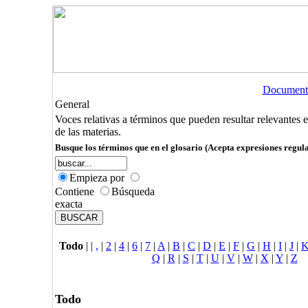
Document
General
Voces relativas a términos que pueden resultar relevantes 
de las materias.
Busque los términos que en el glosario (Acepta expresiones regula
Empieza por
Contiene
Búsqueda
exacta
Todo
|
|
,
|
2
|
4
|
6
|
7
|
A
|
B
|
C
|
D
|
E
|
F
|
G
|
H
|
I
|
J
|
Q
|
R
|
S
|
T
|
U
|
V
|
W
|
X
|
Y
|
Z
Todo