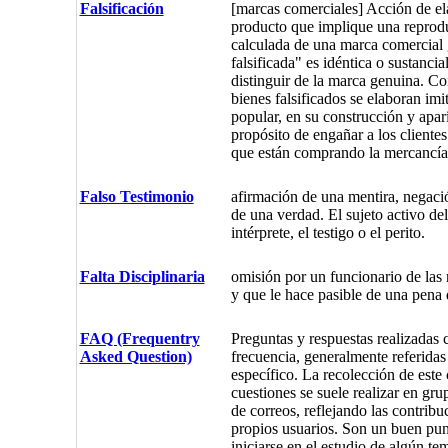
Falsificación
[marcas comerciales] Acción de el
producto que implique una reprodu
calculada de una marca comercial
falsificada" es idéntica o sustanci
distinguir de la marca genuina. Co
bienes falsificados se elaboran im
popular, en su construcción y apari
propósito de engañar a los clientes
que están comprando la mercancía
Falso Testimonio
afirmación de una mentira, negaci
de una verdad. El sujeto activo del 
intérprete, el testigo o el perito.
Falta Disciplinaria
omisión por un funcionario de las 
y que le hace pasible de una pena d
FAQ (Frequentry
Preguntas y respuestas realizadas
Asked Question)
frecuencia, generalmente referidas
específico. La recolección de este
cuestiones se suele realizar en gru
de correos, reflejando las contribu
propios usuarios. Son un buen pun
iniciarse en el estudio de algún te