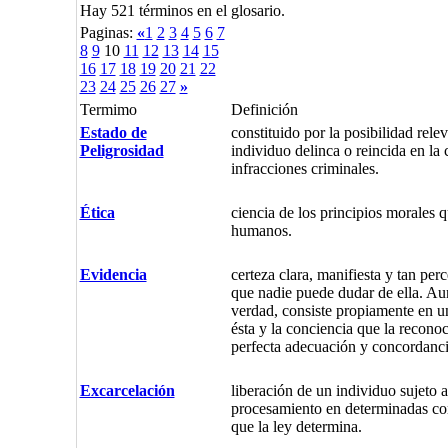
Hay 521 términos en el glosario.
Paginas:
«
1
2
3
4
5
6
7
8
9
10
11
12
13
14
15
16
17
18
19
20
21
22
23
24
25
26
27
»
Termimo
Definición
Estado de
constituido por la posibilidad rele
Peligrosidad
individuo delinca o reincida en la
infracciones criminales.
Ética
ciencia de los principios morales q
humanos.
Evidencia
certeza clara, manifiesta y tan per
que nadie puede dudar de ella. Au
verdad, consiste propiamente en un
ésta y la conciencia que la reconoc
perfecta adecuación y concordanci
Excarcelación
liberación de un individuo sujeto 
procesamiento en determinadas co
que la ley determina.