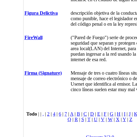
Figura Delictiva
descripción objetiva de la conduc
como punible, hace el legislador en
del código penal o en la ley repres
FireWall
("Pared de Fuego") serie de proce
seguridad que separan y protegen 
area local(LAN) del Internet, para
puedan ingresar a la red usando l
internet de esa red.
Firma (Signature)
Mensaje de tres o cuatro líneas sit
mensaje de correo electrónico o de
Usenet que identifica al emisor. L
cinco líneas suelen estar muy mal v
Todo
|
|
,
|
2
|
4
|
6
|
7
|
A
|
B
|
C
|
D
|
E
|
F
|
G
|
H
|
I
|
J
|
Q
|
R
|
S
|
T
|
U
|
V
|
W
|
X
|
Y
|
Z