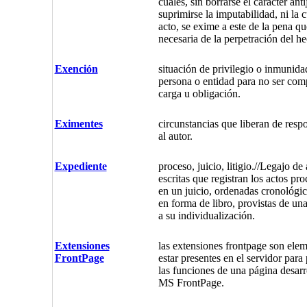
cuales, sin borrarse el carácter anti
suprimirse la imputabilidad, ni la 
acto, se exime a este de la pena q
necesaria de la perpetración del he
Exención
situación de privilegio o inmunid
persona o entidad para no ser com
carga u obligación.
Eximentes
circunstancias que liberan de resp
al autor.
Expediente
proceso, juicio, litigio.//Legajo de
escritas que registran los actos pro
en un juicio, ordenadas cronológi
en forma de libro, provistas de una
a su individualización.
Extensiones
las extensiones frontpage son ele
FrontPage
estar presentes en el servidor para
las funciones de una página desarro
MS FrontPage.