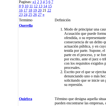
Paginas:
«
1
2
3
4
5
6
7
8
9
10
11
12
13
14
15
16
17
18
19
20
21
22
23
24
25
26
27
»
Termimo
Definición
Querella
Modo de principiar una caus
Acusación que puede formu
ofendida, o su representante 
consecuencia de un delito qu
actuación pública, y en cuy
tenida por parte. Supone, el
parte en el proceso, y se f
por escrito, ante el juez o t
con los requisitos exigidos p
procesales.
Escrito por el que se ejercit
denunciando uno o más hec
solicitando que se inicie un
su represión.
Quiebra
Término que designa aquella situa
pueden encontrarse las empresas,