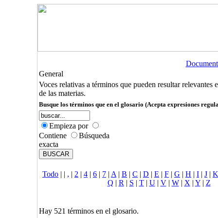
Document
General
Voces relativas a términos que pueden resultar relevantes 
de las materias.
Busque los términos que en el glosario (Acepta expresiones regula
Empieza por
Contiene
Búsqueda
exacta
Todo
|
|
,
|
2
|
4
|
6
|
7
|
A
|
B
|
C
|
D
|
E
|
F
|
G
|
H
|
I
|
J
|
Q
|
R
|
S
|
T
|
U
|
V
|
W
|
X
|
Y
|
Z
Hay 521 términos en el glosario.