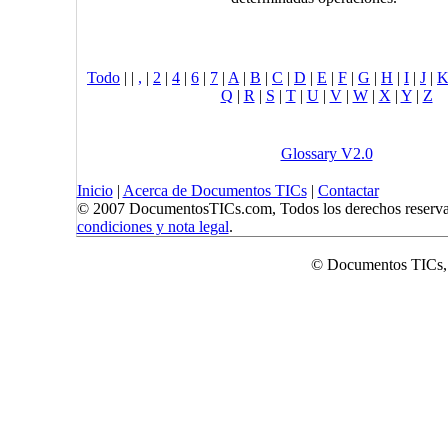
Todo
|
|
,
|
2
|
4
|
6
|
7
|
A
|
B
|
C
|
D
|
E
|
F
|
G
|
H
|
I
|
J
|
Q
|
R
|
S
|
T
|
U
|
V
|
W
|
X
|
Y
|
Z
Glossary V2.0
Inicio
|
Acerca de Documentos TICs
|
Contactar
© 2007 DocumentosTICs.com, Todos los derechos reserva
condiciones y nota legal
.
© Documentos TICs,