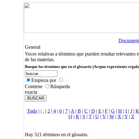
Document
General
Voces relativas a términos que pueden resultar relevantes 
de las materias.
Busque los términos que en el glosario (Acepta expresiones regula
Empieza por
Contiene
Búsqueda
exacta
Todo
|
|
,
|
2
|
4
|
6
|
7
|
A
|
B
|
C
|
D
|
E
|
F
|
G
|
H
|
I
|
J
|
Q
|
R
|
S
|
T
|
U
|
V
|
W
|
X
|
Y
|
Z
Hay 521 términos en el glosario.