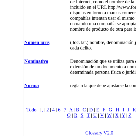
de Internet, como el nombre de la 
incluido en el URL http://www.fo
disputas en torno a marcas comerc
compañías intentan usar el mismo
o cuando una compañía se apropia 
nombre de producto de otra para i
Nomen iuris
( loc. lat.) nombre, denominación j
cada delito.
Nominativo
Denominación que se utiliza para 
extensión de un documento a nom
determinada persona física o jurídi
Norma
regla a la que debe ajustarse la co
Todo
|
|
,
|
2
|
4
|
6
|
7
|
A
|
B
|
C
|
D
|
E
|
F
|
G
|
H
|
I
|
J
|
Q
|
R
|
S
|
T
|
U
|
V
|
W
|
X
|
Y
|
Z
Glossary V2.0