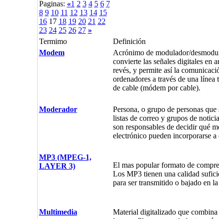
Paginas:
«
1
2
3
4
5
6
7
8
9
10
11
12
13
14
15
16
17
18
19
20
21
22
23
24
25
26
27
»
Termimo
Definición
Modem
Acrónimo de modulador/desmodul
convierte las señales digitales en a
revés, y permite así la comunicaci
ordenadores a través de una línea 
de cable (módem por cable).
Moderador
Persona, o grupo de personas que 
listas de correo y grupos de notic
son responsables de decidir qué m
electrónico pueden incorporarse a 
MP3 (MPEG-1,
El mas popular formato de compre
LAYER 3)
Los MP3 tienen una calidad sufic
para ser transmitido o bajado en la
Multimedia
Material digitalizado que combina 