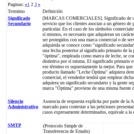
Paginas:
«
1
2
3
»
Termimo
Definición
Significado
[MARCAS COMERCIALES]. Significado de una
Secundario
servicio que los clientes asocian a un género de 
particular. En el caso de los símbolos comerciale
sí mismos, es necesario que adquieran un carácte
ser protegidos con una marca comercial o de servi
adquirida se conoce como "significado secundar
una fecha posterior al significado primario de l
"óptima", empleada como marca de leche, se cons
distintiva por sí misma. El significado primario e
ese término es supuestamente la mejor. Para que
producto llamado "Leche Óptima" adquiera dere
comercial, el vendedor tendrá que emplear dicha
adquiera un significado secundario y la gente sep
marca "Óptima" proviene de una misma fuente d
Silencio
Ausencia de respuesta explícita por parte de la 
Administrativo
marcado para contestar a las peticiones presenta
casos expresamente determinados, equivale a la d
SMTP
(Protocolo Simple de
Transferencia de Emails)