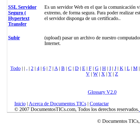
SSL Servidor
Es un servidor Web en el que la comunicación vi
Seguro (
extremo, de forma segura. Para poder realizar es
Hypertext
el servidor disponga de un certificado..
Transfer
Subir
(upload) pasar un archivo de nuestro computador
Internet.
Todo
|
|
,
|
2
|
4
|
6
|
7
|
A
|
B
|
C
|
D
|
E
|
F
|
G
|
H
|
I
|
J
|
K
|
L
|
M
V
|
W
|
X
|
Y
|
Z
Glossary V2.0
Inicio
|
Acerca de Documentos TICs
|
Contactar
© 2007 DocumentosTICs.com, Todos los derechos reservados.
© Documentos TICs,