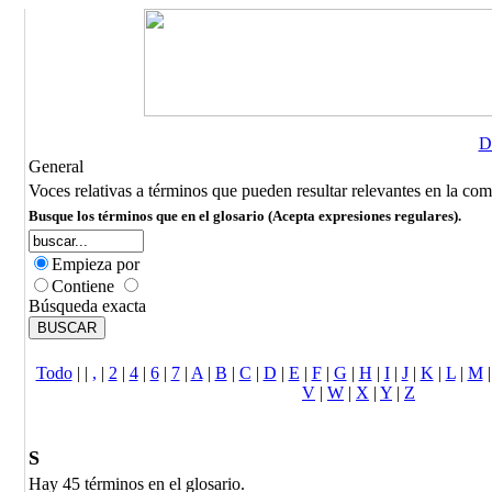
D
General
Voces relativas a términos que pueden resultar relevantes en la com
Busque los términos que en el glosario (Acepta expresiones regulares).
Empieza por
Contiene
Búsqueda exacta
Todo
|
|
,
|
2
|
4
|
6
|
7
|
A
|
B
|
C
|
D
|
E
|
F
|
G
|
H
|
I
|
J
|
K
|
L
|
M
V
|
W
|
X
|
Y
|
Z
S
Hay 45 términos en el glosario.