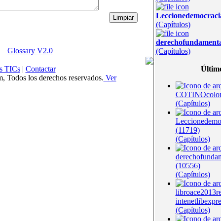
Leccionedemocrac
(Capítulos)
derechofundament
Glossary V2.0
(Capítulos)
s TICs
|
Contactar
Últim
Todos los derechos reservados.
Ver
COTINOcolom
(Capítulos)
Leccionedem
(11719)
(Capítulos)
derechofunda
(10556)
(Capítulos)
libroace2013r
intenetlibexpr
(Capítulos)