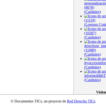
personalizació
(8678)
(Capítulos)
(11119)
(Lorenzo Coti
(10287)
(Capítulos)
derechose_jus
(11089)
(Capítulos)
leyaccesoinfo
(Capítulos)
informeddhhT
(Capítulos)
Visita
© Documentos TICs, un proyecto de
Red Derecho TICs