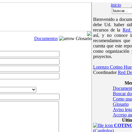
inicio
Bienvenido a docume
debe Ud. haber sid
recursos de la
Red 
así, y no conoce 
Documentos
Glosario
recomendamos que v
cuenta que este repo
como organización 
proyectos.
Lorenzo Cotino Hue
Coordinador
Red De
Men
Document
Buscar d
Como usa
Glosario
Aviso lega
Acceso au
Últi
COTINOc
(Capítulos)