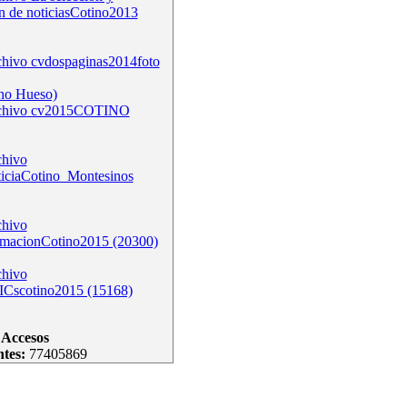
n de noticiasCotino2013
cvdospaginas2014foto
no Hueso)
cv2015COTINO
ticiaCotino_Montesinos
rmacionCotino2015 (20300)
ICscotino2015 (15168)
Accesos
ntes:
77405869