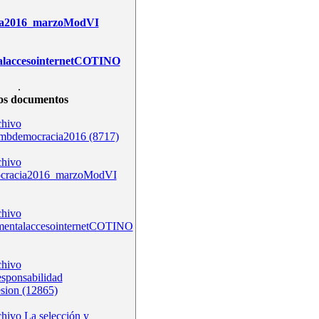
ia2016_marzoModVI
alaccesointernetCOTINO
.
os documentos
bdemocracia2016 (8717)
ocracia2016_marzoModVI
mentalaccesointernetCOTINO
esponsabilidad
esion (12865)
La selección y