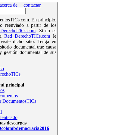
acerca de
contactar
ntosTICs.com. En principio,
o reenviado a partir de los
DerechoTICs.com
. Si no es
la
Red DerechoTICs.com
le
isite dicho sitio. Tenga en
sitorio documental trae causa
y gestión documental de sus
so
rechoTICs
ú principal
os
ocumentos
r DocumentosTICs
l
tenticado
mas descargas
olombdemocracia2016