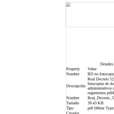
Detalles
Property
Value
Nombre
RD no fotocopi
Real Decreto 522
fotocopias de d
Descripción
administrativos 
organismos públ
Nombre
Real_Decreto_5
Tamaño
39.43 KB
Tipo
pdf (Mime Type:
Creador