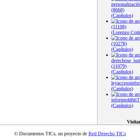
personalizació
(8668)
(Capítulos)
(11108)
(Lorenzo Coti
(10278)
(Capítulos)
derechose_jus
(11079)
(Capítulos)
leyaccesoinfo
(Capítulos)
informeddhhT
(Capítulos)
Visita
© Documentos TICs, un proyecto de
Red Derecho TICs