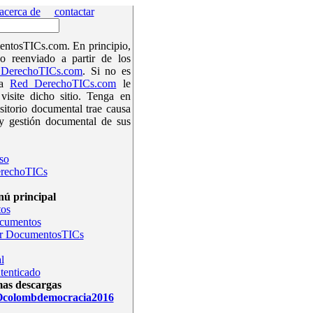
acerca de
contactar
ntosTICs.com. En principio,
o reenviado a partir de los
DerechoTICs.com
. Si no es
la
Red DerechoTICs.com
le
isite dicho sitio. Tenga en
sitorio documental trae causa
y gestión documental de sus
so
rechoTICs
ú principal
os
ocumentos
r DocumentosTICs
l
tenticado
mas descargas
olombdemocracia2016