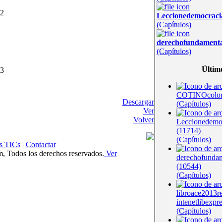
02
Leccionedemocrac
(Capítulos)
derechofundament
(Capítulos)
Últim
03
COTINOcolom
Descargar
(Capítulos)
Ver
Volver
Leccionedem
(11714)
(Capítulos)
s TICs
|
Contactar
Todos los derechos reservados.
Ver
derechofunda
(10544)
(Capítulos)
libroace2013r
intenetlibexpr
(Capítulos)