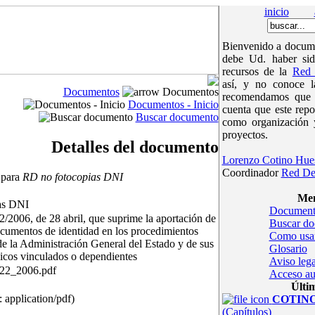
inicio
Bienvenido a docume
debe Ud. haber sid
recursos de la
Red 
así, y no conoce 
Documentos
Documentos
recomendamos que v
Documentos - Inicio
cuenta que este repo
Buscar documento
como organización 
proyectos.
Detalles del documento
Lorenzo Cotino Hue
Coordinador
Red De
 para
RD no fotocopias DNI
Men
as DNI
Document
/2006, de 28 abril, que suprime la aportación de
Buscar d
ocumentos de identidad en los procedimientos
Como usa
de la Administración General del Estado y de sus
Glosario
icos vinculados o dependientes
Aviso lega
22_2006.pdf
Acceso au
Últi
 application/pdf)
COTINOc
(Capítulos)