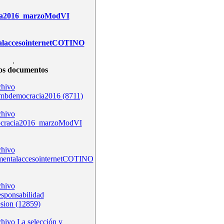
ia2016_marzoModVI
alaccesointernetCOTINO
.
os documentos
bdemocracia2016 (8711)
ocracia2016_marzoModVI
mentalaccesointernetCOTINO
esponsabilidad
esion (12859)
La selección y