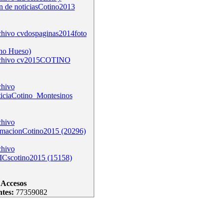
n de noticiasCotino2013
cvdospaginas2014foto
no Hueso)
cv2015COTINO
ticiaCotino_Montesinos
rmacionCotino2015 (20296)
ICscotino2015 (15158)
Accesos
ntes:
77359082