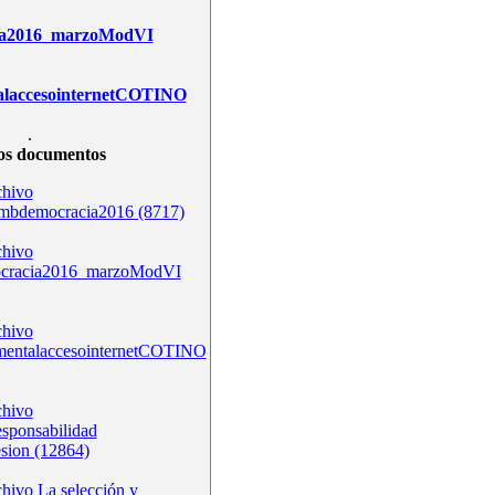
ia2016_marzoModVI
alaccesointernetCOTINO
.
os documentos
bdemocracia2016 (8717)
ocracia2016_marzoModVI
mentalaccesointernetCOTINO
esponsabilidad
esion (12864)
La selección y