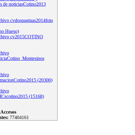
n de noticiasCotino2013
cvdospaginas2014foto
no Hueso)
cv2015COTINO
ticiaCotino_Montesinos
rmacionCotino2015 (20300)
ICscotino2015 (15168)
Accesos
ntes:
77404161