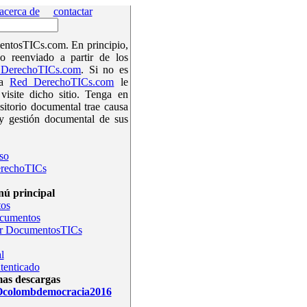
acerca de
contactar
ntosTICs.com. En principio,
o reenviado a partir de los
DerechoTICs.com
. Si no es
la
Red DerechoTICs.com
le
isite dicho sitio. Tenga en
sitorio documental trae causa
y gestión documental de sus
so
rechoTICs
ú principal
os
ocumentos
r DocumentosTICs
l
tenticado
mas descargas
olombdemocracia2016