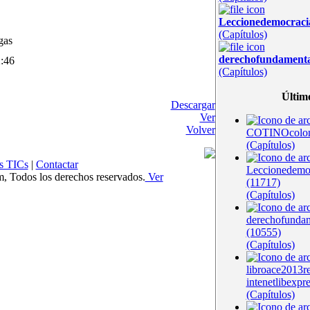
Leccionedemocrac
(Capítulos)
gas
derechofundament
:46
(Capítulos)
Últim
Descargar
Ver
Volver
COTINOcolom
(Capítulos)
s TICs
|
Contactar
Leccionedem
Todos los derechos reservados.
Ver
(11717)
(Capítulos)
derechofunda
(10555)
(Capítulos)
libroace2013r
intenetlibexpr
(Capítulos)