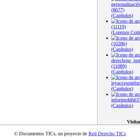
personalizació
(8677)
(Capítulos)
(11119)
(Lorenzo Coti
(10286)
(Capítulos)
derechose_jus
(11089)
(Capítulos)
leyaccesoinfo
(Capítulos)
informeddhhT
(Capítulos)
Visita
© Documentos TICs, un proyecto de
Red Derecho TICs