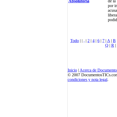
Absolutoria
de la
por i
acusa
liber
podid
Todo
|
|
,
|
2
|
4
|
6
|
7
|
A
|
B
Q
|
R
|
Inicio
|
Acerca de Documento
© 2007 DocumentosTICs.com, 
condiciones y nota legal
.