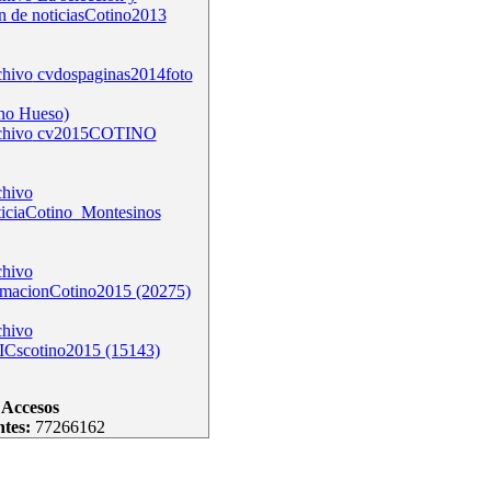
n de noticiasCotino2013
cvdospaginas2014foto
no Hueso)
cv2015COTINO
ticiaCotino_Montesinos
rmacionCotino2015 (20275)
ICscotino2015 (15143)
Accesos
ntes:
77266162