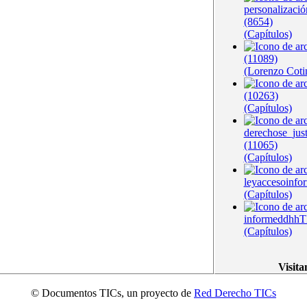
personalizació
(8654)
(Capítulos)
(11089)
(Lorenzo Coti
(10263)
(Capítulos)
derechose_jus
(11065)
(Capítulos)
leyaccesoinfo
(Capítulos)
informeddhhT
(Capítulos)
Visita
© Documentos TICs, un proyecto de
Red Derecho TICs