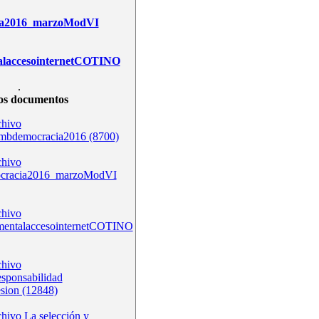
ia2016_marzoModVI
alaccesointernetCOTINO
.
os documentos
bdemocracia2016 (8700)
ocracia2016_marzoModVI
mentalaccesointernetCOTINO
esponsabilidad
esion (12848)
La selección y