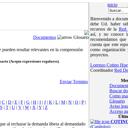
inicio
Bienvenido a docume
debe Ud. haber sid
recursos de la
Red 
así, y no conoce 
Documentos
Glosario
recomendamos que v
cuenta que este repo
e pueden resultar relevantes en la comprensión
como organización 
proyectos.
sario (Acepta expresiones regulares).
Lorenzo Cotino Hue
Coordinador
Red De
Men
Enviar Termino
Document
Buscar d
Como usa
Glosario
|
C
|
D
|
E
|
F
|
G
|
H
|
I
|
J
|
K
|
L
|
M
|
N
|
O
|
P
|
Aviso lega
S
|
T
|
U
|
V
|
W
|
X
|
Y
|
Z
Acceso au
Últi
COTINOc
 que al rechazar la demanda libera al demandado
(Capítulos)