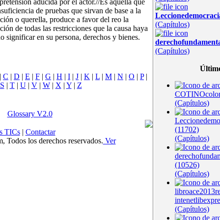
 pretensión aducida por el actor.//Es aquella que
nsuficiencia de pruebas que sirvan de base a la
Leccionedemocrac
ción o querella, produce a favor del reo la
(Capítulos)
ación de todas las restricciones que la causa haya
o significar en su persona, derechos y bienes.
derechofundament
(Capítulos)
Últim
|
C
|
D
|
E
|
F
|
G
|
H
|
I
|
J
|
K
|
L
|
M
|
N
|
O
|
P
|
S
|
T
|
U
|
V
|
W
|
X
|
Y
|
Z
COTINOcolom
(Capítulos)
Glossary V2.0
Leccionedem
(11702)
s TICs
|
Contactar
(Capítulos)
Todos los derechos reservados.
Ver
derechofunda
(10526)
(Capítulos)
libroace2013r
intenetlibexpr
(Capítulos)