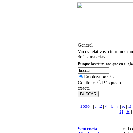
General
Voces relativas a términos qu
de las materias.
Busque los términos que en el glo
Empieza por
Contiene
Búsqueda
exacta
Todo
|
|
,
|
2
|
4
|
6
|
7
|
A
|
B
Q
|
R
|
Sentencia
es la