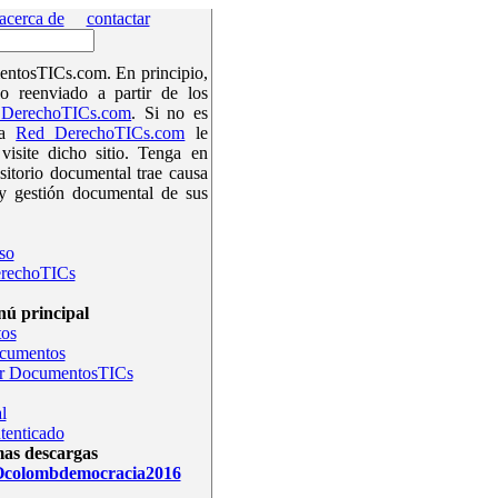
acerca de
contactar
ntosTICs.com. En principio,
o reenviado a partir de los
DerechoTICs.com
. Si no es
la
Red DerechoTICs.com
le
isite dicho sitio. Tenga en
sitorio documental trae causa
y gestión documental de sus
so
rechoTICs
ú principal
os
ocumentos
r DocumentosTICs
l
tenticado
mas descargas
olombdemocracia2016