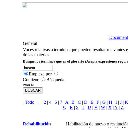
Document
General
Voces relativas a términos que pueden resultar relevantes 
de las materias.
Busque los términos que en el glosario (Acepta expresiones regula
Empieza por
Contiene
Búsqueda
exacta
Todo
|
|
,
|
2
|
4
|
6
|
7
|
A
|
B
|
C
|
D
|
E
|
F
|
G
|
H
|
I
|
J
|
Q
|
R
|
S
|
T
|
U
|
V
|
W
|
X
|
Y
|
Z
Rehabilitación
Habilitación de nuevo o restitució