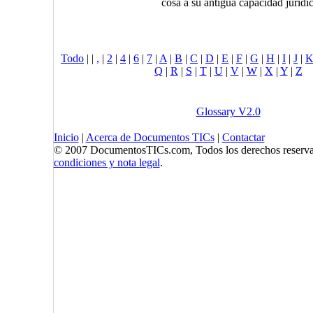
cosa a su antigua capacidad jurídic
Todo
|
|
,
|
2
|
4
|
6
|
7
|
A
|
B
|
C
|
D
|
E
|
F
|
G
|
H
|
I
|
J
|
Q
|
R
|
S
|
T
|
U
|
V
|
W
|
X
|
Y
|
Z
Glossary V2.0
Inicio
|
Acerca de Documentos TICs
|
Contactar
© 2007 DocumentosTICs.com, Todos los derechos reserva
condiciones y nota legal
.