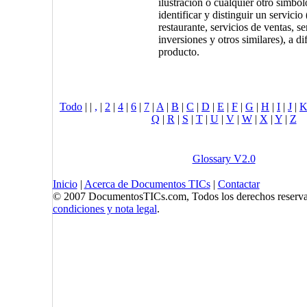
ilustración o cualquier otro símbol
identificar y distinguir un servicio
restaurante, servicios de ventas, se
inversiones y otros similares), a di
producto.
Todo
|
|
,
|
2
|
4
|
6
|
7
|
A
|
B
|
C
|
D
|
E
|
F
|
G
|
H
|
I
|
J
|
Q
|
R
|
S
|
T
|
U
|
V
|
W
|
X
|
Y
|
Z
Glossary V2.0
Inicio
|
Acerca de Documentos TICs
|
Contactar
© 2007 DocumentosTICs.com, Todos los derechos reserva
condiciones y nota legal
.