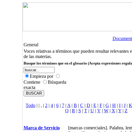
Document
General
Voces relativas a términos que pueden resultar relevantes 
de las materias.
Busque los términos que en el glosario (Acepta expresiones regula
Empieza por
Contiene
Búsqueda
exacta
Todo
|
|
,
|
2
|
4
|
6
|
7
|
A
|
B
|
C
|
D
|
E
|
F
|
G
|
H
|
I
|
J
|
Q
|
R
|
S
|
T
|
U
|
V
|
W
|
X
|
Y
|
Z
Marca de Servicio
[marcas comerciales]. Palabra, lem