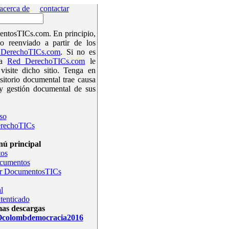
acerca de
contactar
ntosTICs.com. En principio,
o reenviado a partir de los
DerechoTICs.com
. Si no es
la
Red DerechoTICs.com
le
isite dicho sitio. Tenga en
sitorio documental trae causa
y gestión documental de sus
so
rechoTICs
ú principal
os
ocumentos
r DocumentosTICs
l
tenticado
mas descargas
olombdemocracia2016