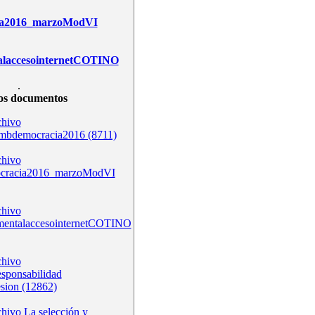
ia2016_marzoModVI
alaccesointernetCOTINO
.
os documentos
bdemocracia2016 (8711)
ocracia2016_marzoModVI
mentalaccesointernetCOTINO
esponsabilidad
esion (12862)
La selección y