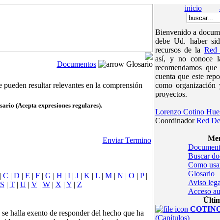
inicio
Bienvenido a docume
debe Ud. haber sid
recursos de la
Red 
así, y no conoce 
Documentos
Glosario
recomendamos que v
cuenta que este repo
e pueden resultar relevantes en la comprensión
como organización 
proyectos.
sario (Acepta expresiones regulares).
Lorenzo Cotino Hue
Coordinador
Red De
Men
Enviar Termino
Document
Buscar d
Como usa
Glosario
|
C
|
D
|
E
|
F
|
G
|
H
|
I
|
J
|
K
|
L
|
M
|
N
|
O
|
P
|
Aviso lega
S
|
T
|
U
|
V
|
W
|
X
|
Y
|
Z
Acceso au
Últi
COTINOc
 se halla exento de responder del hecho que ha
(Capítulos)