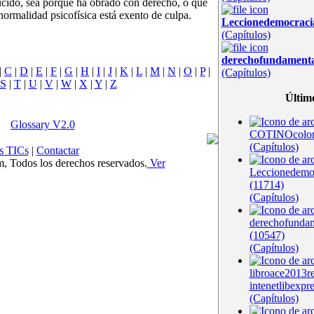
cido, sea porque ha obrado con derecho, o que
normalidad psicofísica está exento de culpa.
Leccionedemocrac
(Capítulos)
derechofundament
|
C
|
D
|
E
|
F
|
G
|
H
|
I
|
J
|
K
|
L
|
M
|
N
|
O
|
P
|
(Capítulos)
S
|
T
|
U
|
V
|
W
|
X
|
Y
|
Z
Últim
Glossary V2.0
COTINOcolom
(Capítulos)
s TICs
|
Contactar
Todos los derechos reservados.
Ver
Leccionedem
(11714)
(Capítulos)
derechofunda
(10547)
(Capítulos)
libroace2013r
intenetlibexpr
(Capítulos)