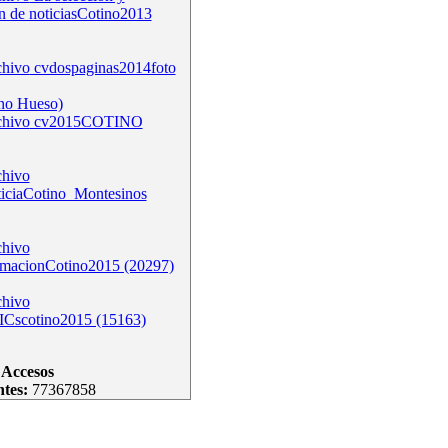
n de noticiasCotino2013
cvdospaginas2014foto
no Hueso)
cv2015COTINO
ticiaCotino_Montesinos
rmacionCotino2015 (20297)
ICscotino2015 (15163)
Accesos
ntes:
77367858