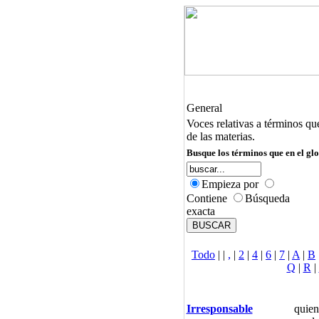
General
Voces relativas a términos qu
de las materias.
Busque los términos que en el glo
Empieza por
Contiene
Búsqueda
exacta
Todo
|
|
,
|
2
|
4
|
6
|
7
|
A
|
B
Q
|
R
|
Irresponsable
quien