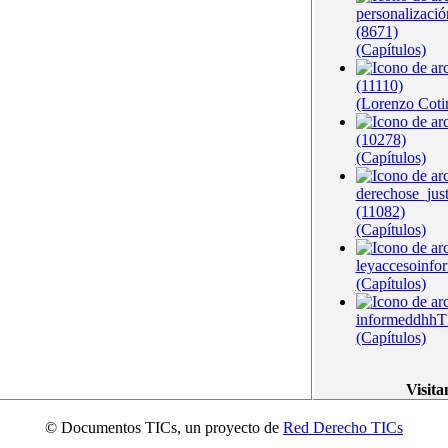
personalizació
(8671)
(Capítulos)
(11110)
(Lorenzo Coti
(10278)
(Capítulos)
derechose_jus
(11082)
(Capítulos)
leyaccesoinfo
(Capítulos)
informeddhhT
(Capítulos)
Visita
© Documentos TICs, un proyecto de
Red Derecho TICs