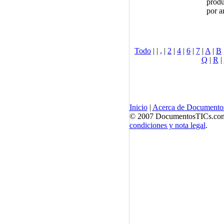
produ
por a
Todo
|
|
,
|
2
|
4
|
6
|
7
|
A
|
B
Q
|
R
|
Inicio
|
Acerca de Documento
© 2007 DocumentosTICs.com, 
condiciones y nota legal
.