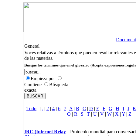
Document
General
Voces relativas a términos que pueden resultar relevantes 
de las materias.
Busque los términos que en el glosario (Acepta expresiones regula
Empieza por
Contiene
Búsqueda
exacta
Todo
|
|
,
|
2
|
4
|
6
|
7
|
A
|
B
|
C
|
D
|
E
|
F
|
G
|
H
|
I
|
J
|
Q
|
R
|
S
|
T
|
U
|
V
|
W
|
X
|
Y
|
Z
IRC (Internet Relay
Protocolo mundial para conversac