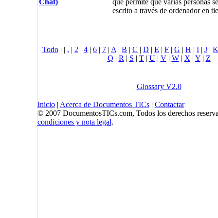
Chat)
que permite que varias personas 
escrito a través de ordenador en ti
Todo
|
|
,
|
2
|
4
|
6
|
7
|
A
|
B
|
C
|
D
|
E
|
F
|
G
|
H
|
I
|
J
|
Q
|
R
|
S
|
T
|
U
|
V
|
W
|
X
|
Y
|
Z
Glossary V2.0
Inicio
|
Acerca de Documentos TICs
|
Contactar
© 2007 DocumentosTICs.com, Todos los derechos reserva
condiciones y nota legal
.