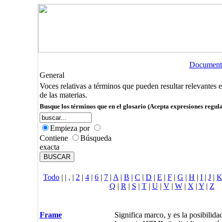
Document
General
Voces relativas a términos que pueden resultar relevantes 
de las materias.
Busque los términos que en el glosario (Acepta expresiones regula
Empieza por
Contiene
Búsqueda
exacta
Todo
|
|
,
|
2
|
4
|
6
|
7
|
A
|
B
|
C
|
D
|
E
|
F
|
G
|
H
|
I
|
J
|
Q
|
R
|
S
|
T
|
U
|
V
|
W
|
X
|
Y
|
Z
Frame
Significa marco, y es la posibilida