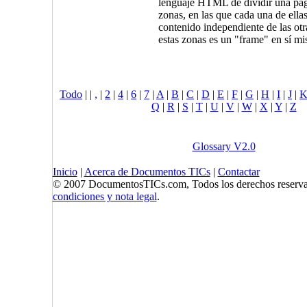
lenguaje HTML de dividir una pág
zonas, en las que cada una de ella
contenido independiente de las otr
estas zonas es un "frame" en sí mi
Todo
|
|
,
|
2
|
4
|
6
|
7
|
A
|
B
|
C
|
D
|
E
|
F
|
G
|
H
|
I
|
J
|
Q
|
R
|
S
|
T
|
U
|
V
|
W
|
X
|
Y
|
Z
Glossary V2.0
Inicio
|
Acerca de Documentos TICs
|
Contactar
© 2007 DocumentosTICs.com, Todos los derechos reserva
condiciones y nota legal
.