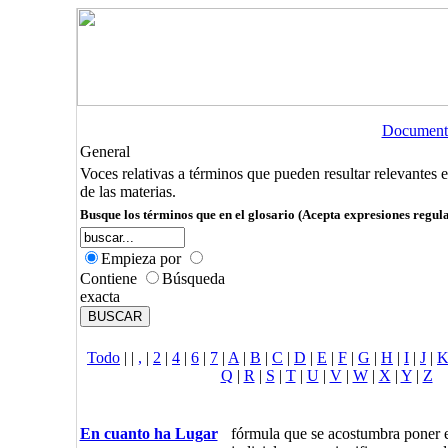
Document
General
Voces relativas a términos que pueden resultar relevantes 
de las materias.
Busque los términos que en el glosario (Acepta expresiones regula
Empieza por
Contiene
Búsqueda
exacta
Todo
|
|
,
|
2
|
4
|
6
|
7
|
A
|
B
|
C
|
D
|
E
|
F
|
G
|
H
|
I
|
J
|
Q
|
R
|
S
|
T
|
U
|
V
|
W
|
X
|
Y
|
Z
En cuanto ha Lugar
fórmula que se acostumbra poner e