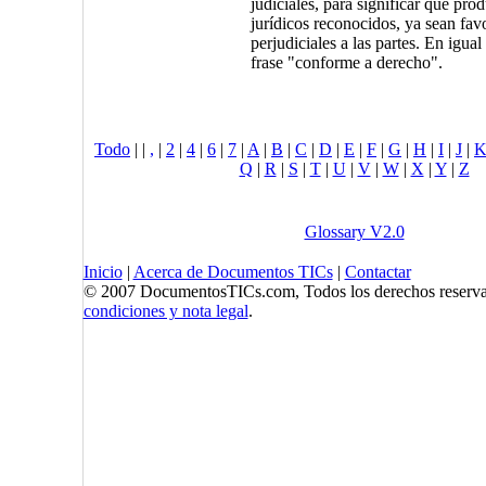
judiciales, para significar que prod
jurídicos reconocidos, ya sean fav
perjudiciales a las partes. En igual 
frase "conforme a derecho".
Todo
|
|
,
|
2
|
4
|
6
|
7
|
A
|
B
|
C
|
D
|
E
|
F
|
G
|
H
|
I
|
J
|
Q
|
R
|
S
|
T
|
U
|
V
|
W
|
X
|
Y
|
Z
Glossary V2.0
Inicio
|
Acerca de Documentos TICs
|
Contactar
© 2007 DocumentosTICs.com, Todos los derechos reserva
condiciones y nota legal
.