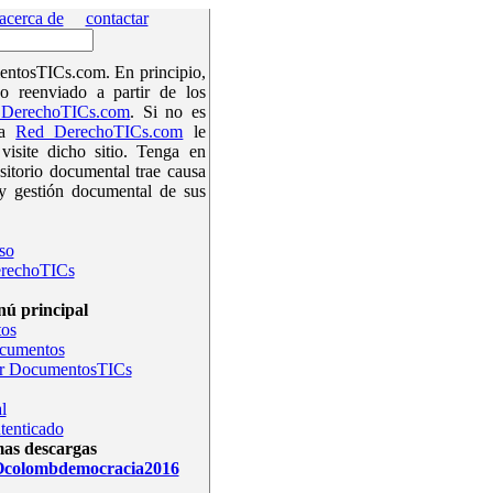
acerca de
contactar
ntosTICs.com. En principio,
o reenviado a partir de los
DerechoTICs.com
. Si no es
la
Red DerechoTICs.com
le
isite dicho sitio. Tenga en
sitorio documental trae causa
y gestión documental de sus
so
rechoTICs
ú principal
os
ocumentos
r DocumentosTICs
l
tenticado
mas descargas
olombdemocracia2016