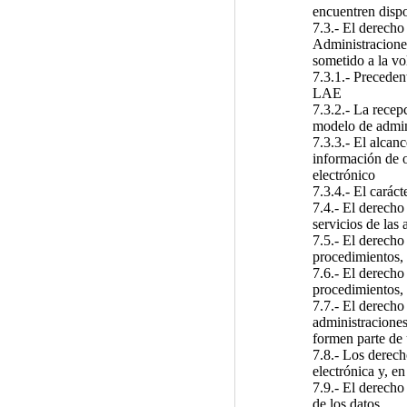
encuentren dispo
7.3.- El derecho
Administracione
sometido a la vo
7.3.1.- Precedent
LAE
7.3.2.- La recep
modelo de admini
7.3.3.- El alcanc
información de o
electrónico
7.3.4.- El carác
7.4.- El derecho 
servicios de las
7.5.- El derecho
procedimientos, 
7.6.- El derecho
procedimientos, 
7.7.- El derecho
administraciones
formen parte de 
7.8.- Los derech
electrónica y, e
7.9.- El derecho
de los datos