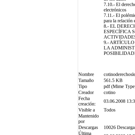
7.10.- El derecho
electrónicos
7.11.- El polémi
para la relación 
8.- EL DERE
ESPECÍFICA 
ACTIVIDADES
9.- ARTÍCUL
LA ADMINIST
POSIBILIDAD
Nombre
cotinoderechosl
Tamaño
561.5 KB
Tipo
pdf (Mime Type:
Creador
cotino
Fecha
03.06.2008 13:
creación:
Visible a
Todos
Mantenido
por
Descargas
10026 Descarga
Última