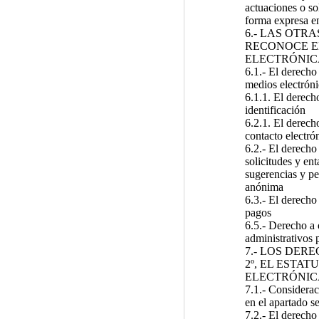
actuaciones o so
forma expresa en
6.- LAS OTR
RECONOCE E
ELECTRÓNIC
6.1.- El derecho
medios electróni
6.1.1. El derech
identificación
6.2.1. El derecho
contacto electró
6.2.- El derecho
solicitudes y ent
sugerencias y pe
anónima
6.3.- El derecho
pagos
6.5.- Derecho a 
administrativos 
7.- LOS DER
2º, EL ESTA
ELECTRÓNI
7.1.- Considerac
en el apartado 
7.2.- El derecho 