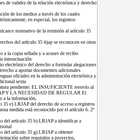
es de validez de la relación electrónica y derecho
ción de los medios a través de los cuales
trónicamente, en especial, los registros
 alcance normativo de la remisión al artículo 35
rechos del artículo 35 lrjap se reconocen en otras
o a la copia sellada y a acuses de recibo
la interactuación
icio electrónico del derecho a formular alegaciones
derecho a aportar documentos adicionales
enguas oficiales en la administración electrónica y
dicional sexta
atura pendiente: EL INSUFICIENTE reenvío al
LRJAP Y LA NECESIDAD DE REGULAR El
 a la información,
ulo 35 e) LRJAP del derecho de acceso a registros
uena medida está reconocido por el artículo 6. 2º
ho del artículo 35 b) LRJAP a identificar a
rsonal
ho del artículo 35 g) LRJAP a obtener
ientación sobre requisitos a proyectos,