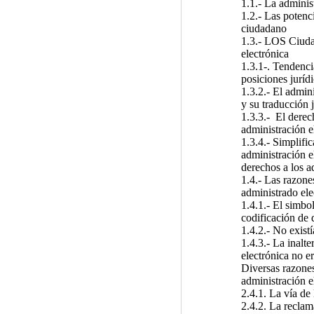
1.1.- La adminis
1.2.- Las potenci
ciudadano
1.3.- LOS Ciuda
electrónica
1.3.1-. Tendenci
posiciones juríd
1.3.2.- El admin
y su traducción j
1.3.3.- El derec
administración e
1.3.4.- Simplific
administración e
derechos a los a
1.4.- Las razone
administrado el
1.4.1.- El simbol
codificación de
1.4.2.- No exist
1.4.3.- La inalt
electrónica no er
Diversas razones
administración e
2.4.1. La vía de
2.4.2. La reclam