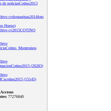
n de noticiasCotino2013
cvdospaginas2014foto
no Hueso)
cv2015COTINO
ticiaCotino_Montesinos
rmacionCotino2015 (20283)
ICscotino2015 (15145)
Accesos
ntes:
77276840