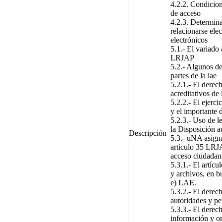
4.2.2. Condicion
de acceso
4.2.3. Determina
relacionarse elec
electrónicos
5.1.- El variado
LRJAP
5.2.- Algunos de
partes de la lae
5.2.1.- El derech
acreditativos de 
5.2.2.- El ejerc
y el importante 
5.2.3.- Uso de l
la Disposición a
Descripción
5.3.- uNA asign
artículo 35 
acceso ciudadano
5.3.1.- El artíc
y archivos, en b
e) LAE.
5.3.2.- El derec
autoridades y pe
5.3.3.- El derec
información y or