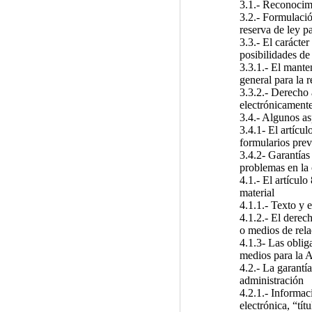
3.1.- Reconocim
3.2.- Formulació
reserva de ley pa
3.3.- El carácter
posibilidades de
3.3.1.- El mante
general para la r
3.3.2.- Derecho 
electrónicament
3.4.- Algunos as
3.4.1- El artícul
formularios previ
3.4.2- Garantías 
problemas en la
4.1.- El artícul
material
4.1.1.- Texto y 
4.1.2.- El derec
o medios de rela
4.1.3- Las oblig
medios para la
4.2.- La garantía
administración
4.2.1.- Informac
electrónica, “tít