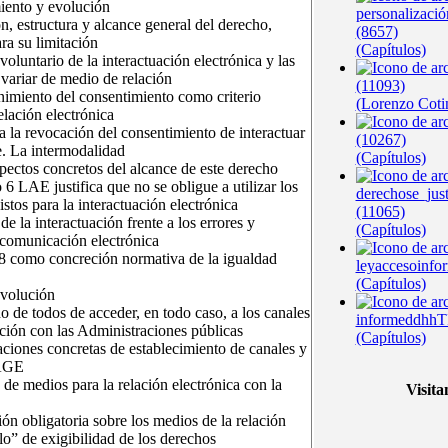
iento y evolución
personalizació
n, estructura y alcance general del derecho,
(8657)
ra su limitación
(Capítulos)
 voluntario de la interactuación electrónica y las
 variar de medio de relación
(11093)
nimiento del consentimiento como criterio
(Lorenzo Coti
elación electrónica
a la revocación del consentimiento de interactuar
(10267)
e. La intermodalidad
(Capítulos)
pectos concretos del alcance de este derecho
o 6 LAE justifica que no se obligue a utilizar los
derechose_jus
stos para la interactuación electrónica
(11065)
de la interactuación frente a los errores y
(Capítulos)
 comunicación electrónica
o 8 como concreción normativa de la igualdad
leyaccesoinfo
(Capítulos)
evolución
ho de todos de acceder, en todo caso, a los canales
informeddhhT
ción con las Administraciones públicas
(Capítulos)
aciones concretas de establecimiento de canales y
 AGE
 de medios para la relación electrónica con la
Visita
ión obligatoria sobre los medios de la relación
ulo” de exigibilidad de los derechos