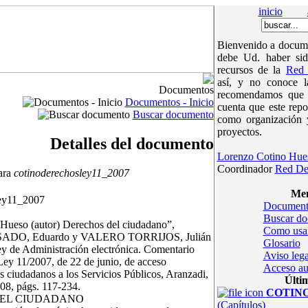
inicio
Bienvenido a docume
debe Ud. haber sid
recursos de la
Red 
así, y no conoce 
Documentos
recomendamos que v
Documentos - Inicio
cuenta que este repo
Buscar documento
como organización 
proyectos.
Detalles del documento
Lorenzo Cotino Hue
Coordinador
Red De
ara
cotinoderechosley11_2007
Men
ley11_2007
Document
Buscar d
Hueso (autor) Derechos del ciudadano”,
Como usa
O, Eduardo y VALERO TORRIJOS, Julián
Glosario
ey de Administración electrónica. Comentario
Aviso lega
 Ley 11/2007, de 22 de junio, de acceso
Acceso au
os ciudadanos a los Servicios Públicos, Aranzadi,
Últi
08, págs. 117-234.
COTINOc
EL CIUDADANO
(Capítulos)