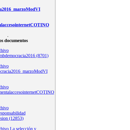
ia2016_marzoModVI
alaccesointernetCOTINO
.
os documentos
bdemocracia2016 (8701)
ocracia2016_marzoModVI
mentalaccesointernetCOTINO
esponsabilidad
esion (12853)
La selección y