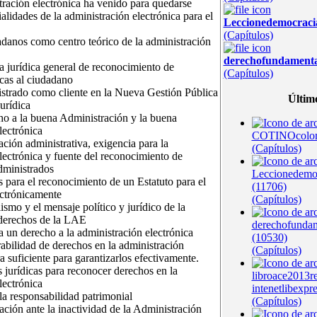
tración electrónica ha venido para quedarse
alidades de la administración electrónica para el
Leccionedemocrac
(Capítulos)
danos como centro teórico de la administración
derechofundament
a jurídica general de reconocimiento de
(Capítulos)
icas al ciudadano
istrado como cliente en la Nueva Gestión Pública
Últim
urídica
ho a la buena Administración y la buena
lectrónica
COTINOcolom
ación administrativa, exigencia para la
(Capítulos)
lectrónica y fuente del reconocimiento de
dministrados
Leccionedem
s para el reconocimiento de un Estatuto para el
(11706)
ectrónicamente
(Capítulos)
ismo y el mensaje político y jurídico de la
 derechos de la LAE
derechofunda
ía un derecho a la administración electrónica
(10530)
erabilidad de derechos en la administración
(Capítulos)
a suficiente para garantizarlos efectivamente.
 jurídicas para reconocer derechos en la
libroace2013r
lectrónica
intenetlibexpr
 la responsabilidad patrimonial
(Capítulos)
ación ante la inactividad de la Administración