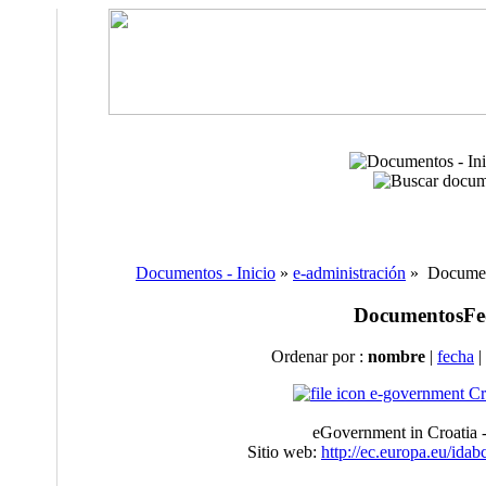
Documentos - Inicio
»
e-administración
» Document
Documentos
Fe
Ordenar por :
nombre
|
fecha
|
e-government Cr
eGovernment in Croatia -
Sitio web:
http://ec.europa.eu/ida