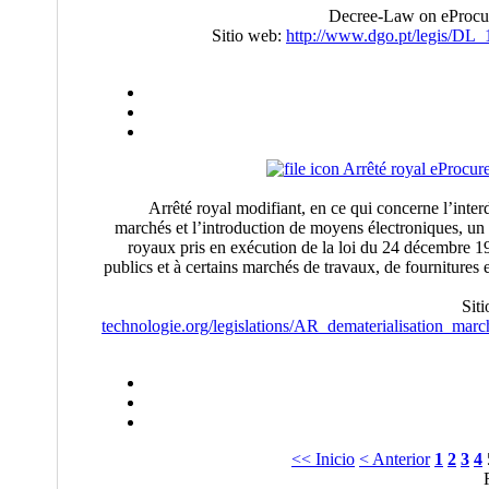
Decree-Law on eProcur
Sitio web:
http://www.dgo.pt/legis/DL_
Arrêté royal eProcur
Arrêté royal modifiant, en ce qui concerne l’interd
marchés et l’introduction de moyens électroniques, un 
royaux pris en exécution de la loi du 24 décembre 1
publics et à certains marchés de travaux, de fourniture
Sit
technologie.org/legislations/AR_dematerialisation_mar
<< Inicio
< Anterior
1
2
3
4