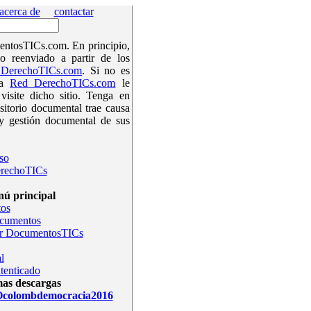
acerca de
contactar
ntosTICs.com. En principio,
o reenviado a partir de los
DerechoTICs.com
. Si no es
la
Red DerechoTICs.com
le
isite dicho sitio. Tenga en
sitorio documental trae causa
y gestión documental de sus
so
rechoTICs
ú principal
os
ocumentos
r DocumentosTICs
l
tenticado
mas descargas
olombdemocracia2016