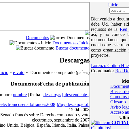
inicio
Bienvenido a docume
debe Ud. haber sid
recursos de la
Red 
así, y no conoce 
Documentos
Documentos
recomendamos que v
Documentos - Inicio
cuenta que este repo
Buscar documento
como organización 
proyectos.
Descargas
Lorenzo Cotino Hue
Coordinador
Red De
nicio
»
e-voto
» Documentos comparado (países)
Men
Documentos
Fecha de publicación
Document
Buscar d
r por :
nombre
|
fecha
|
descargas
[ descendente ]
Como usa
Glosario
electronicosenadofrances2008
¡Muy descargado!
Aviso lega
15.04.2008
Acceso au
 Senado francés sobre Derecho comparado y voto
Últi
electrónico, septiembre de 2007
COTINOc
no Unido, Bélgica, España, Irlanda, Italia, Países
(Capítulos)