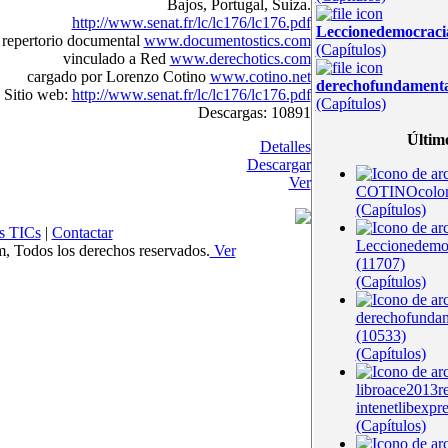
Bajos, Portugal, Suiza.
http://www.senat.fr/lc/lc176/lc176.pdf
Leccionedemocrac
repertorio documental
www.documentostics.com
(Capítulos)
vinculado a Red
www.derechotics.com
cargado por Lorenzo Cotino
www.cotino.net
derechofundament
Sitio web:
http://www.senat.fr/lc/lc176/lc176.pdf
(Capítulos)
Descargas: 10891
Últim
Detalles
Descargar
Ver
COTINOcolom
(Capítulos)
s TICs
|
Contactar
Leccionedem
Todos los derechos reservados.
Ver
(11707)
(Capítulos)
derechofunda
(10533)
(Capítulos)
libroace2013r
intenetlibexpr
(Capítulos)