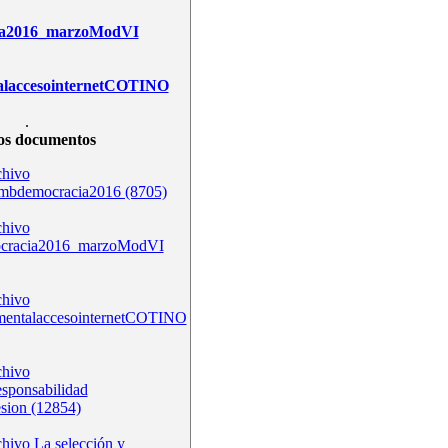
ia2016_marzoModVI
alaccesointernetCOTINO
.
os documentos
bdemocracia2016 (8705)
ocracia2016_marzoModVI
mentalaccesointernetCOTINO
esponsabilidad
esion (12854)
La selección y