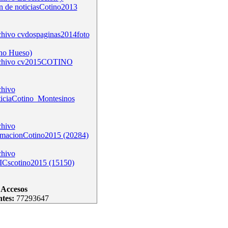
n de noticiasCotino2013
cvdospaginas2014foto
no Hueso)
cv2015COTINO
ticiaCotino_Montesinos
rmacionCotino2015 (20284)
ICscotino2015 (15150)
Accesos
ntes:
77293647