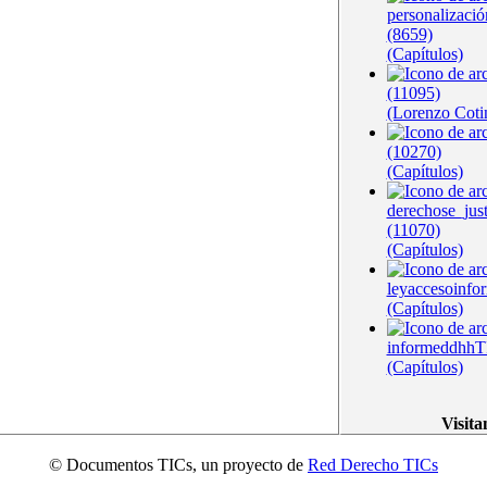
personalizació
(8659)
(Capítulos)
(11095)
(Lorenzo Coti
(10270)
(Capítulos)
derechose_jus
(11070)
(Capítulos)
leyaccesoinfo
(Capítulos)
informeddhhT
(Capítulos)
Visita
© Documentos TICs, un proyecto de
Red Derecho TICs